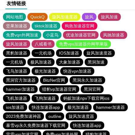
友情链接
网站地图
QuickQ
旋风加速度器
旋风
旋风加速
坚果加速器
tiktok加速器
狗急加速器官网
免费vqn外网加速
小蓝鸟
优途加速器官网
风驰加速器
旋风加速器
八戒看书
免费vps加速器外网苹果版
黑豹加速器
一元机场
IOS加速器
旋风加速度器
一元机场
极风加速器
大象加速器
黑洞加速
飞鸟加速器
极光加速器
快连vρn加速器
黑洞官方加速器
BitzNet官网
黑洞永久加速器
hammer加速器
猎豹vp加速器官网
黑洞官网
飞机加速器
飞狗加速器
蚂蚁加速npv下载官网ios
ios加速器
快连加速器app
极光加速器
hammer加速器
2023免费加速神器
outline
旋风加速度器
暴雪vp永久免费加速器下载官网
快连加速器app
雷霆vqn加速官网
免费vqn加速外网
猎豹加速器