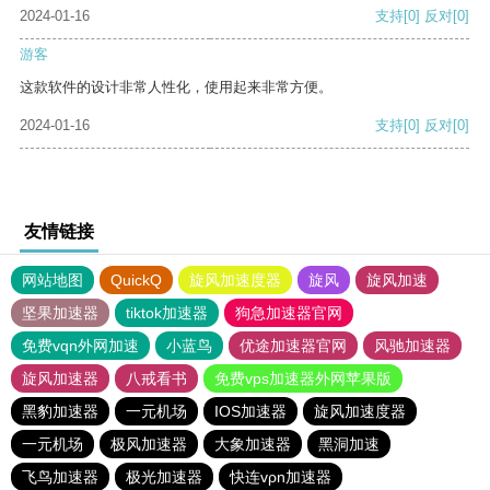
2024-01-16
支持
[0]
反对
[0]
游客
这款软件的设计非常人性化，使用起来非常方便。
2024-01-16
支持
[0]
反对
[0]
友情链接
网站地图
QuickQ
旋风加速度器
旋风
旋风加速
坚果加速器
tiktok加速器
狗急加速器官网
免费vqn外网加速
小蓝鸟
优途加速器官网
风驰加速器
旋风加速器
八戒看书
免费vps加速器外网苹果版
黑豹加速器
一元机场
IOS加速器
旋风加速度器
一元机场
极风加速器
大象加速器
黑洞加速
飞鸟加速器
极光加速器
快连vρn加速器