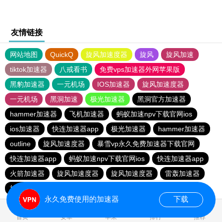
友情链接
网站地图
QuickQ
旋风加速度器
旋风
旋风加速
tiktok加速器
八戒看书
免费vps加速器外网苹果版
黑豹加速器
一元机场
IOS加速器
旋风加速度器
一元机场
黑洞加速
极光加速器
黑洞官方加速器
hammer加速器
飞机加速器
蚂蚁加速npv下载官网ios
ios加速器
快连加速器app
极光加速器
hammer加速器
outline
旋风加速度器
暴雪vp永久免费加速器下载官网
快连加速器app
蚂蚁加速npv下载官网ios
快连加速器app
火箭加速器
旋风加速度器
旋风加速度器
雷轰加速器
旋风加速度器
蚂蚁加速npv下载官网ios
ios加速器
永久免费使用的加速器
下载
0.051974s
首页
安卓
苹果
排行
推荐