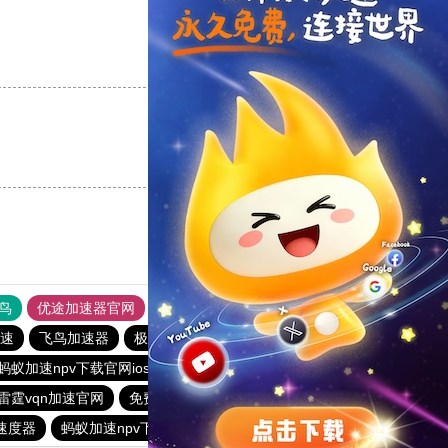
支持
[0]
反对
[0]
支持
[0]
反对
[0]
鸟
优途加速器官网
风驰加速器
旋风加速器
八戒看书
速
飞鸟加速器
极光加速器
快连vρn加速器
蚂蚁加速npv下载官网ios
ios加速器
快连加速器app
雷霆vqn加速官网
免费vqn加速外网
猎豹加速器
速度器
蚂蚁加速npv下载官网ios
ios加速器