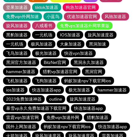
坚果加速器
tiktok加速器
狗急加速器官网
免费vqn外网加速
小蓝鸟
优途加速器官网
风驰加速器
旋风加速器
八戒看书
免费vps加速器外网苹果版
黑豹加速器
一元机场
IOS加速器
旋风加速度器
一元机场
极风加速器
大象加速器
黑洞加速
飞鸟加速器
极光加速器
快连vρn加速器
黑洞官方加速器
BitzNet官网
黑洞永久加速器
hammer加速器
猎豹vp加速器官网
黑洞官网
飞机加速器
飞狗加速器
蚂蚁加速npv下载官网ios
ios加速器
快连加速器app
极光加速器
hammer加速器
2023免费加速神器
outline
旋风加速度器
暴雪vp永久免费加速器下载官网
快连加速器app
雷霆vqn加速官网
免费vqn加速外网
猎豹加速器
国外上网加速器
蚂蚁加速npv下载官网ios
快连加速器app
火箭加速器
旋风加速度器
旋风加速度器
雷轰加速器