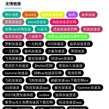
友情链接
网站地图
QuickQ
旋风加速度器
旋风
旋风加速
坚果加速器
tiktok加速器
狗急加速器官网
免费vqn外网加速
小蓝鸟
优途加速器官网
风驰加速器
旋风加速器
八戒看书
免费vps加速器外网苹果版
黑豹加速器
一元机场
IOS加速器
旋风加速度器
一元机场
极风加速器
大象加速器
黑洞加速
飞鸟加速器
极光加速器
快连vρn加速器
黑洞官方加速器
BitzNet官网
黑洞永久加速器
hammer加速器
猎豹vp加速器官网
黑洞官网
飞机加速器
飞狗加速器
蚂蚁加速npv下载官网ios
ios加速器
快连加速器app
极光加速器
hammer加速器
2023免费加速神器
outline
旋风加速度器
暴雪vp永久免费加速器下载官网
快连加速器app